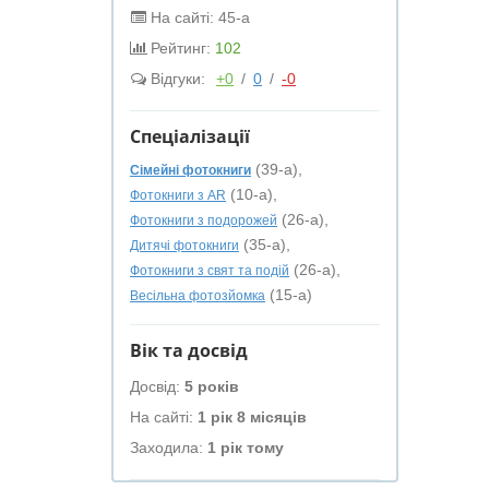
На сайті: 45-а
Рейтинг:
102
Відгуки:
+0
/
0
/
-0
Спеціалізації
(39-а),
Сімейні фотокниги
(10-а),
Фотокниги з AR
(26-а),
Фотокниги з подорожей
(35-а),
Дитячі фотокниги
(26-а),
Фотокниги з свят та подій
(15-а)
Весільна фотозйомка
Вік та досвід
Досвід:
5 років
На сайті:
1 рік 8 місяців
Заходила:
1 рік тому