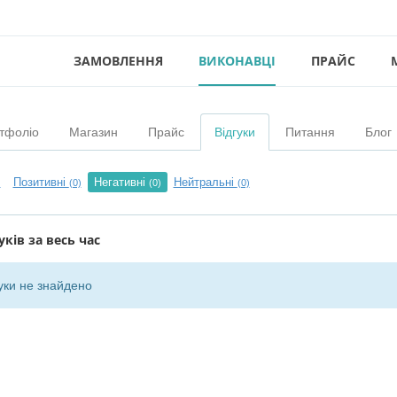
ЗАМОВЛЕННЯ
ВИКОНАВЦІ
ПРАЙС
тфоліо
Магазин
Прайс
Відгуки
Питання
Блог
Позитивні
Негативні
Нейтральні
)
(0)
(0)
(0)
уків за весь час
уки не знайдено