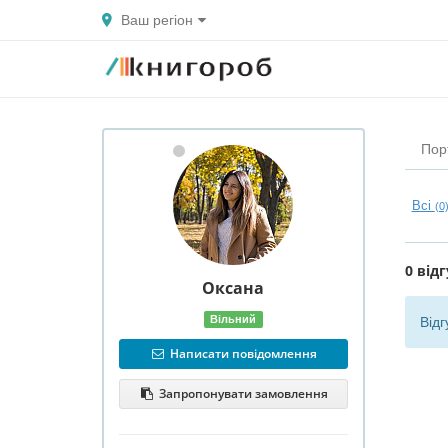
Ваш регіон
Пор
Всі
(0
0 відг
Оксана
Вільний
Відг
Написати повідомлення
Запропонувати замовлення