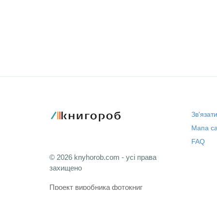
Зв'язат
Мапа са
FAQ
© 2026 knyhorob.com - усі права
захищено
Проект виробника фотокниг
Cyfrolab Professional