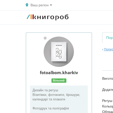
Ваш регіон
Пор
Попер
fotoalbom.kharkiv
Вигото
Вільний
Додатк
Дизайн та ретуш
Візитівки, фотокниги, брошури,
календарі та плакати
Ретуш 
Кольор
Фотодрук та поліграфія
Обтрав