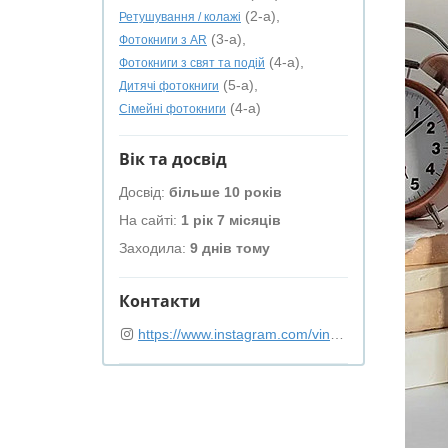
(2-а),
Ретушування / колажі
(3-а),
Фотокниги з AR
(4-а),
Фотокниги з свят та подій
(5-а),
Дитячі фотокниги
(4-а)
Сімейні фотокниги
Вік та досвід
Досвід:
більше 10 років
На сайті:
1 рік 7 місяців
Заходила:
9 днів тому
Контакти
https://www.instagram.com/vinetki.ua/