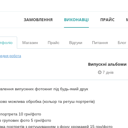
ЗАМОВЛЕННЯ
ВИКОНАВЦІ
ПРАЙС
тфоліо
Магазин
Прайс
Відгуки
Питання
Блог
едня робота
Випускні альбоми
7 днів
влення випускних фотокниг під будь-який друк
ово можлива обробка (кольор та ретуш портретів)
портрета 10 грн/фото
 групових фото 5 грн/фото
ка портретів з ретушуванням з фону хромакей 15 грн/фото