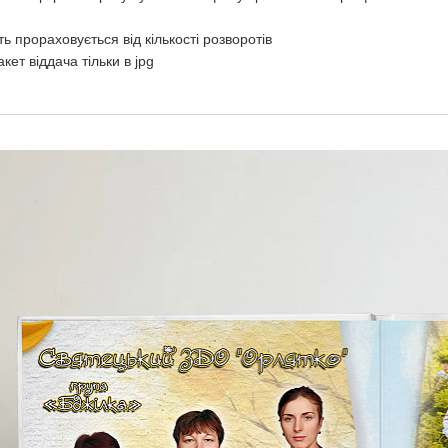
ть прораховується від кількості розворотів
кет віддача тільки в jpg