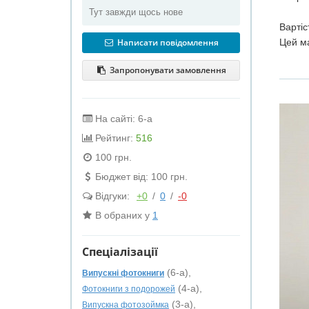
Тут завжди щось нове
Вартіс
Написати повідомлення
Цей ма
Запропонувати замовлення
На сайті: 6-а
Рейтинг:
516
100 грн.
Бюджет від: 100 грн.
Відгуки:
+0
/
0
/
-0
В обраних у
1
Спеціалізації
(6-а),
Випускні фотокниги
(4-а),
Фотокниги з подорожей
(3-а),
Випускна фотозоймка