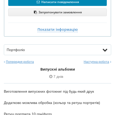
Написати повідомлення
Запропонувати замовлення
Показати інформацію
Портфоліо
Попередня робота
Наступна робота
Випускні альбоми
7 днів
Виготовлення випускних фотокниг під будь-який друк
Додатково можлива обробка (кольор та ретуш портретів)
Ретуш портрета 10 грн/фото