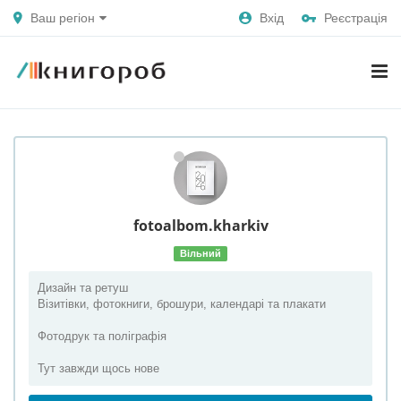
Ваш регіон
Вхід
Реєстрація
fotoalbom.kharkiv
Вільний
Дизайн та ретуш
Візитівки, фотокниги, брошури, календарі та плакати
Фотодрук та поліграфія
Тут завжди щось нове