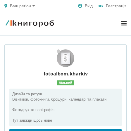
Ваш регіон
Вхід
Реєстрація
fotoalbom.kharkiv
Вільний
Дизайн та ретуш
Візитівки, фотокниги, брошури, календарі та плакати
Фотодрук та поліграфія
Тут завжди щось нове