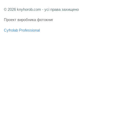
© 2026 knyhorob.com - усі права захищено
Проект виробника фотокниг
Cyfrolab Professional
Зв'язатися з адміністрацією
Мапа сайту
FAQ
Користувацька угода
Політика конфіденційності