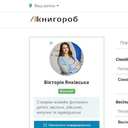
Ваш регіон
Пор
Сімей
Послу
Сіме
Вікторія
Янківська
Вільний
Весіл
Створюю всімейні фотокниги,
дитячі, весільні, військові,
Послу
випускні та індивідуальні
Весіл
Написати повідомлення