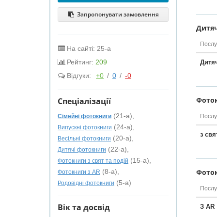
Запропонувати замовлення
Дитяч
Послу
На сайті: 25-а
Рейтинг:
209
Дитя
Відгуки:
+0
/
0
/
-0
Фоток
Спеціалізації
(21-а),
Сімейні фотокниги
Послу
(24-а),
Випускні фотокниги
з свя
(20-а),
Весільні фотокниги
(22-а),
Дитячі фотокниги
(15-а),
Фотокниги з свят та подій
(8-а),
Фоток
Фотокниги з AR
(5-а)
Родовідні фотокниги
Послу
Вік та досвід
З AR