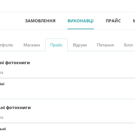
ЗАМОВЛЕННЯ
ВИКОНАВЦІ
ПРАЙС
тфоліо
Магазин
Прайс
Відгуки
Питання
Блог
ні фотокниги
га
йні
ьні фотокниги
га
ьні