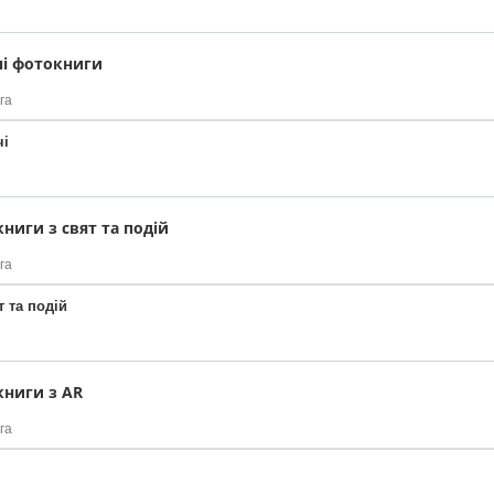
і фотокниги
га
чі
ниги з свят та подій
га
т та подій
ниги з AR
га