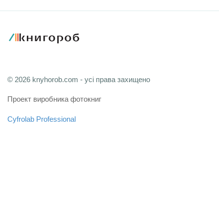
© 2026 knyhorob.com - усі права захищено
Проект виробника фотокниг
Cyfrolab Professional
Зв'язатися з адміністрацією
Мапа сайту
FAQ
Користувацька угода