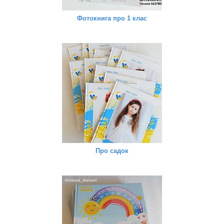
Фотокнига про 1 клас
Про садок