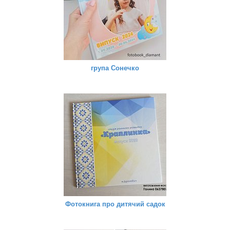
група Сонечко
Фотокнига про дитячий садок