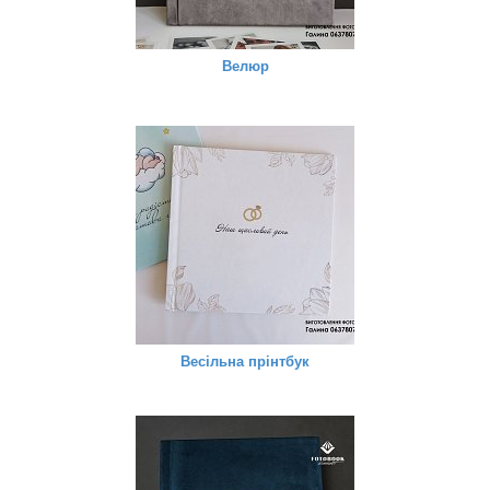
Велюр
Весільна прінтбук