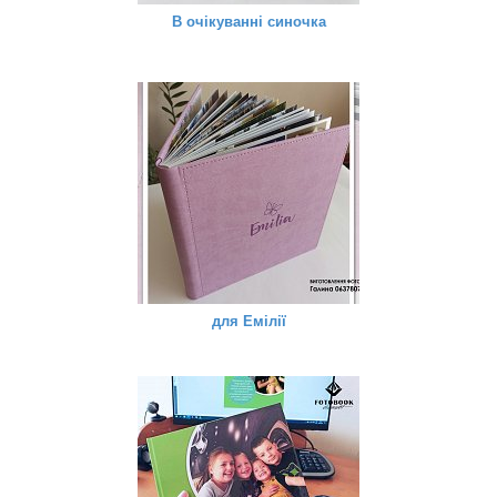
В очікуванні синочка
для Емілії