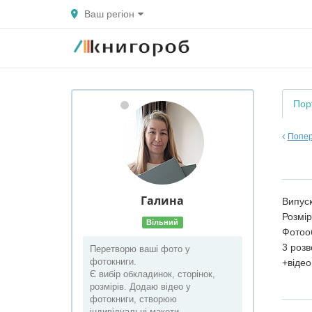
Ваш регіон
Пор
Попер
Галина
Випуск
Розмір
Вільний
Фотоо
3 розв
Перетворю ваші фото у
фотокниги.
+відео
Є вибір обкладинок, сторінок,
розмірів. Додаю відео у
фотокниги, створюю
індивідуальні макети.