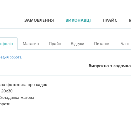
ЗАМОВЛЕННЯ
ВИКОНАВЦІ
ПРАЙС
тфоліо
Магазин
Прайс
Відгуки
Питання
Блог
едня робота
Випускна з садочка
на фотокнига про садок
 20х30
бкладинка матова
ороти