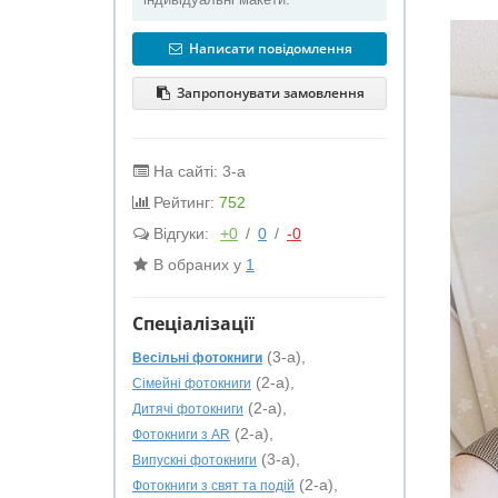
Написати повідомлення
Запропонувати замовлення
На сайті: 3-а
Рейтинг:
752
Відгуки:
+0
/
0
/
-0
В обраних у
1
Спеціалізації
(3-а),
Весільні фотокниги
(2-а),
Сімейні фотокниги
(2-а),
Дитячі фотокниги
(2-а),
Фотокниги з AR
(3-а),
Випускні фотокниги
(2-а),
Фотокниги з свят та подій