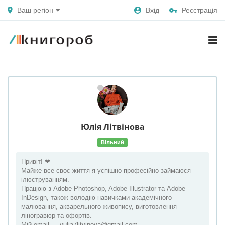
Ваш регіон
Вхід
Реєстрація
Юлія
Літвінова
Вільний
Привіт! ❤
Майже все своє життя я успішно професійно займаюся
ілюструванням.
Працюю з Adobe Photoshop, Adobe Illustrator та Adobe
InDesign, також володію навичками академічного
малювання, акварельного живопису, виготовлення
ліногравюр та офортів.
Мій email —
yulia7litvinova@gmail.com