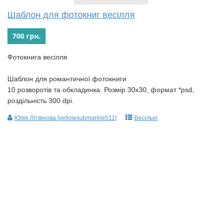
Шаблон для фотокниг весілля
700 грн.
Фотокнига весілля
Шаблон для романтичної фотокниги
10 розворотів та обкладинка. Розмір 30х30, формат *psd,
роздільність 300 dpi.
Юлія Літвінова [yellowsubmarine511]
Весільні