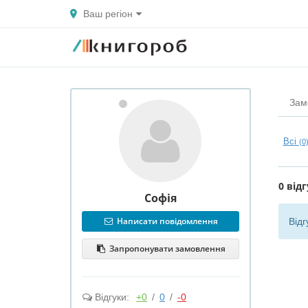
Ваш регіон
Зам
Всі
(0
0 відг
Софія
Написати повідомлення
Відг
Запропонувати замовлення
Відгуки:
+0
/
0
/
-0