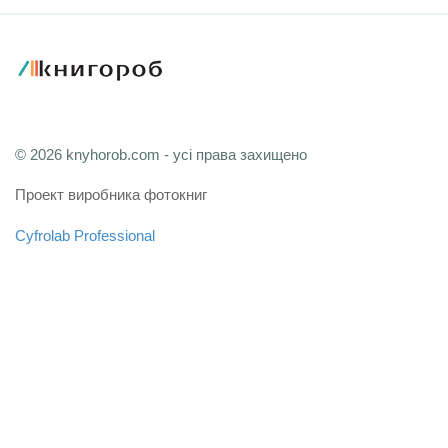
© 2026 knyhorob.com - усі права захищено
Проект виробника фотокниг
Cyfrolab Professional
Зв'язатися з адміністрацією
Мапа сайту
FAQ
Користувацька угода
Політика конфіденційності