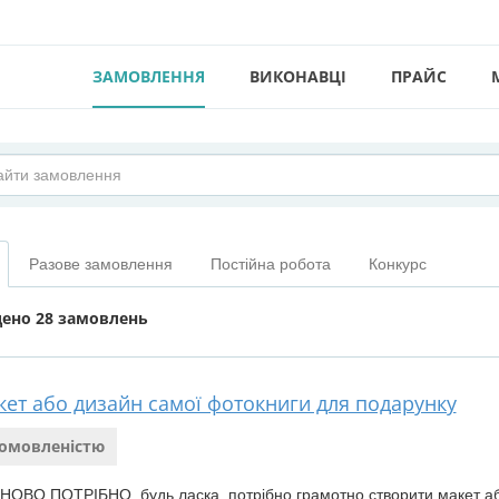
ЗАМОВЛЕННЯ
ВИКОНАВЦІ
ПРАЙС
Разове замовлення
Постійна робота
Конкурс
дено
28 замовлень
кет або дизайн самої фотокниги для подарунку
домовленістю
ОВО ПОТРІБНО. будь ласка, потрібно грамотно створити макет або