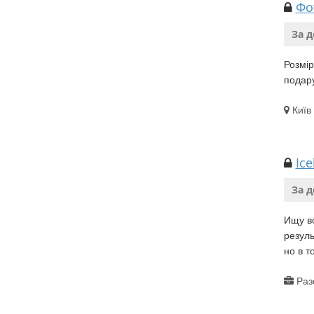
Фо
За 
Розмір
подар
Київ
Ic
За 
Ищу во
резуль
но в то
Раз