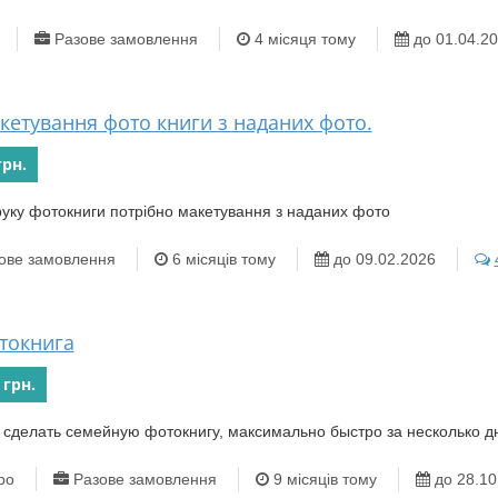
Разове замовлення
4 місяця тому
до 01.04.2
кетування фото книги з наданих фото.
грн.
уку фотокниги потрібно макетування з наданих фото
ове замовлення
6 місяців тому
до 09.02.2026
токнига
 грн.
 сделать семейную фотокнигу, максимально быстро за несколько д
ро
Разове замовлення
9 місяців тому
до 28.10