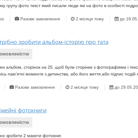
яку групу фото текст який писали люди які на фото в особисті подро
ро
Разове замовлення
2 місяця тому
до 18.05
трібно зробити альбом-історію про тата
домовленістю
ен альбом, сторінок на 25 ,щоб були сторінки з фотографіями і текс
кісь памʼятні моменти з дитинства, або його життя,або підпис подій 
Разове замовлення
2 місяця тому
до 29.05.2
сімейні фотокниги
домовленістю
но зробити 2 макети фотокниг.