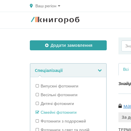
Ваш регіон
Додати замовлення
Всі
Спеціалізації
Знай
Випускні фотокниги
Весільні фотокниги
Дитячі фотокниги
ма
Сімейні фотокниги
За 
Фотокниги з подорожей
Фотокниги з свят та подій
ТЕРМІН