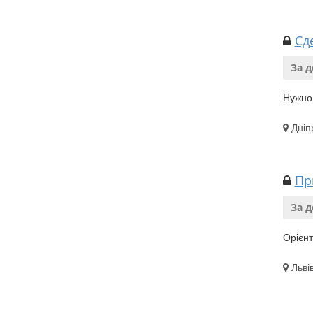
Сд
За 
Нужно
Дніп
Пр
За 
Орієн
Льві