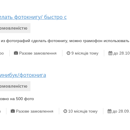
елать фотокнигу/ быстро с
домовленістю
 из фотографий сделать фотокнигу, можно грамофон использовать
ро
Разове замовлення
9 місяців тому
до 28.10
инибук/фотокнига
домовленістю
товно на 500 фото
в
Разове замовлення
10 місяців тому
до 28.09