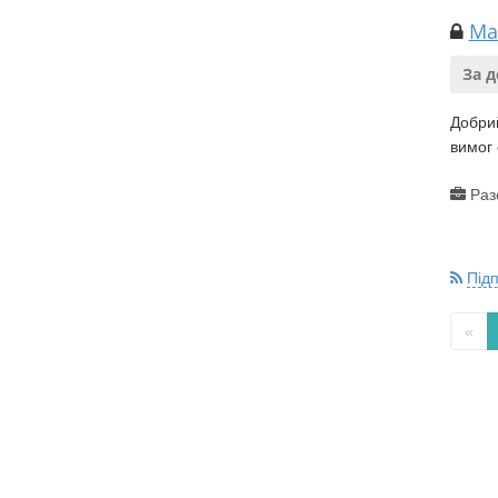
Ма
За 
Добрий
вимог 
Раз
Під
«