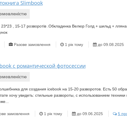
токнига Slimbook
домовленістю
 23*23 , 15-17 розворотів .Обкладинка Велюр Голд + шильд + лляна 
унок
Разове замовлення
1 рік тому
до 09.08.2025
ebook с романтической фотосессии
домовленістю
лшебника для создания icebook на 15-20 разворотов. Есть 50 обр
тате хочу увидеть: стильные развороты, с использованием техники
же...
ове замовлення
1 рік тому
до 09.06.2025
5 пр