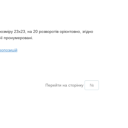
зміру 23х23, на 20 розворотів орієнтовно, згідно
ії пронумеровані.
ропозицій
Перейти на сторінку