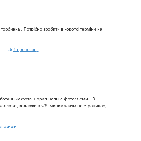
торбинка . Потрібно зробити в короткі терміни на
4 пропозиції
аботанных фото + оригиналы с фотосъемки. В
 коллажа, коллажи в ч/б. минимализм на страницах,
опозицій