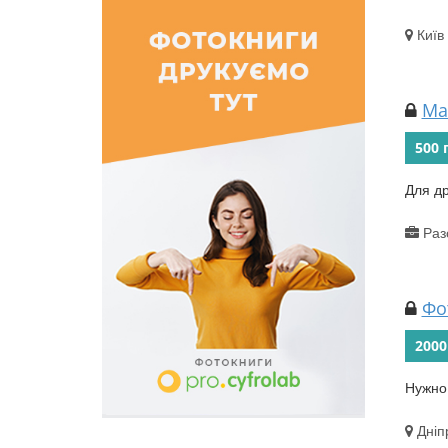
Київ
Ма
500 
Для др
Раз
Фо
2000
Нужно
Дніп