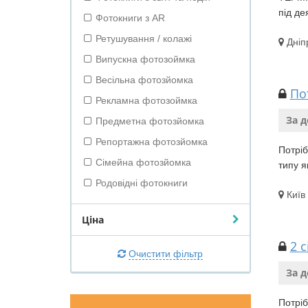
під де
Фотокниги з AR
Ретушування / колажі
Дніп
Випускна фотозоймка
Весільна фотозйомка
По
Рекламна фотозоймка
За 
Предметна фотозйомка
Репортажна фотозйомка
Потріб
Сімейна фотозйомка
типу я
Родовідні фотокниги
Київ
Ціна
2 
Очистити фільтр
За 
Потріб