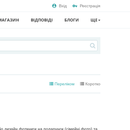
Вхід
Реєстрація
МАГАЗИН
ВІДПОВІДІ
БЛОГИ
ЩЕ
Переліком
Коротко
 дизайн фоткниги на подарунок (сімейні фото) та