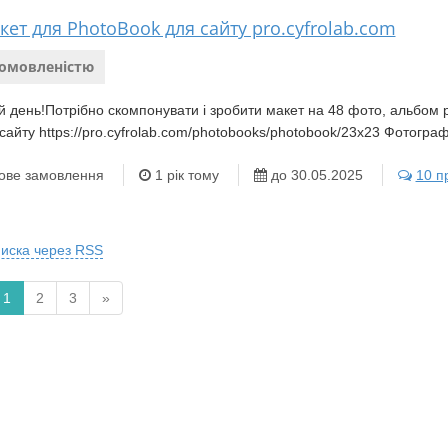
кет для PhotoBook для сайту pro.cyfrolab.com
домовленістю
 день!Потрібно скомпонувати і зробити макет на 48 фото, альбом ро
сайту https://pro.cyfrolab.com/photobooks/photobook/23x23 Фотограф
ове замовлення
1 рік тому
до 30.05.2025
10 п
писка через RSS
1
2
3
»