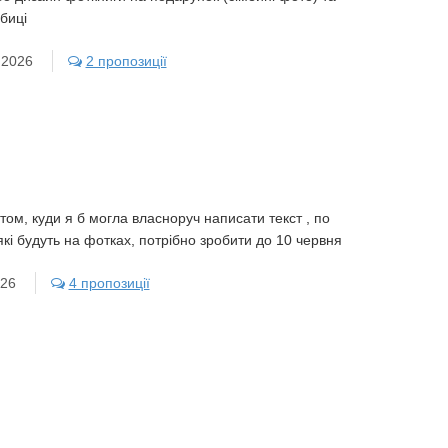
биці
.2026
2 пропозиції
том, куди я б могла власноруч написати текст , по
які будуть на фотках, потрібно зробити до 10 червня
026
4 пропозиції