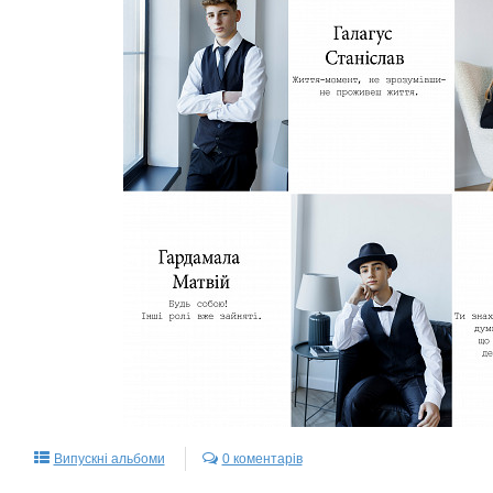
Випускні альбоми
0 коментарів