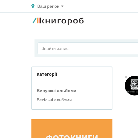
Ваш регіон
Категорії
Випускні альбоми
Весільні альбоми