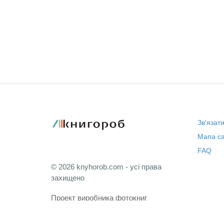
Зв'язат
Мапа са
FAQ
© 2026 knyhorob.com - усі права
захищено
Проект виробника фотокниг
Cyfrolab Professional