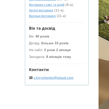
(8-а),
Фотокниги з свят та подій
(11-а),
Дитячі фотокниги
(11-а)
Весільні фотокниги
Вік та досвід
Вік:
40 років
Досвід:
більше 10 років
На сайті:
3 роки 2 місяця
Заходила:
8 місяців тому
Контакти
v.kyrychenko@icloud.com