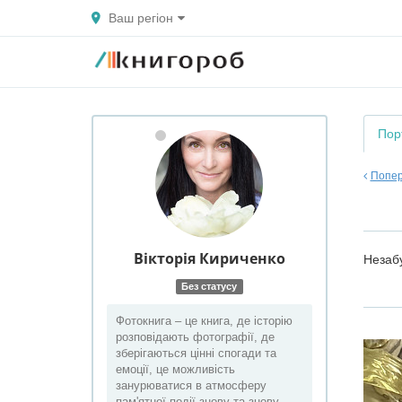
Ваш регіон
Пор
Попер
Вікторія
Кириченко
Незабу
Без статусу
Фотокнига – це книга, де історію
розповідають фотографії, де
зберігаються цінні спогади та
емоції, це можливість
занурюватися в атмосферу
пам'ятної події знову та знову.