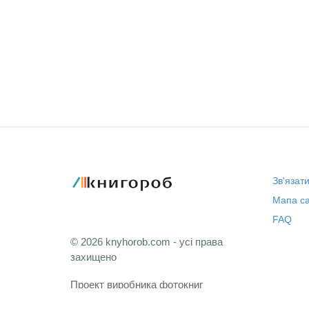
Зв'язат
Мапа са
FAQ
© 2026 knyhorob.com - усі права
захищено
Проект виробника фотокниг