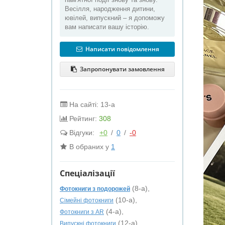
Весілля, народження дитини,
ювілей, випускний – я допоможу
вам написати вашу історію.
Написати повідомлення
Запропонувати замовлення
На сайті: 13-а
Рейтинг:
308
Відгуки:
+0
/
0
/
-0
В обраних у
1
Спеціалізації
(8-а),
Фотокниги з подорожей
(10-а),
Сімейні фотокниги
(4-а),
Фотокниги з AR
(12-а),
Випускні фотокниги