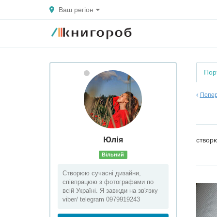
Ваш регіон
Пор
Попер
Юлія
створю
Вільний
Створюю сучасні дизайни,
співпрацюю з фотографами по
всій Україні. Я завжди на зв'язку
viber/ telegram 0979919243