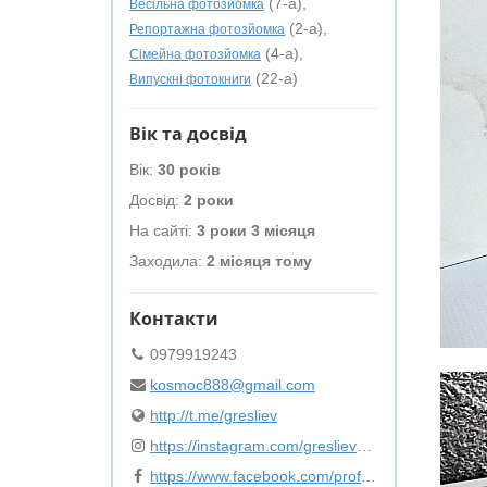
(7-а),
Весільна фотозйомка
(2-а),
Репортажна фотозйомка
(4-а),
Сімейна фотозйомка
(22-а)
Випускні фотокниги
Вік та досвід
Вік:
30 років
Досвід:
2 роки
На сайті:
3 роки 3 місяця
Заходила:
2 місяця тому
Контакти
0979919243
kosmoc888@gmail.com
http://t.me/gresliev
https://instagram.com/gresliev?igshid=NT
https://www.facebook.com/profile.php?id=