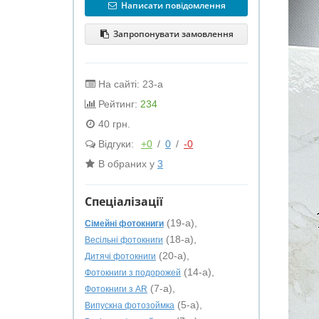
Написати повідомлення
Запропонувати замовлення
На сайті: 23-а
Рейтинг:
234
40 грн.
Відгуки:
+0
/
0
/
-0
В обраних у
3
Спеціалізації
(19-а),
Сімейні фотокниги
(18-а),
Весільні фотокниги
(20-а),
Дитячі фотокниги
(14-а),
Фотокниги з подорожей
(7-а),
Фотокниги з AR
(5-а),
Випускна фотозоймка