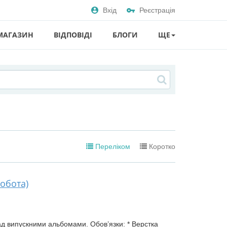
Вхід
Реєстрація
МАГАЗИН
ВІДПОВІДІ
БЛОГИ
ЩЕ
Переліком
Коротко
обота)
д випускними альбомами. Обов’язки: * Верстка