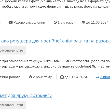
но зробити колаж з фото(більша частина знаходиться в форматі дру
 треба сказати в якому саме форматі і тд), кількість фото на кола
..
в
Разове замовлення
1 рік тому
до 11.08.2024
каю ретушера для постійної співпраці та на разов
домовленістю
є три замовлення текущіх/ 12кл - там 38 міні фотосесій. (зробити п
нвертація + ретуш...можна використовувати retouch4me) 9кл - 26 мін
тійна робота
2 роки тому
до 01.04.2024
2 проп
кет для друку фотокниги
домовленістю