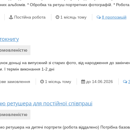
них альбомів. * Обробка та ретуш портретних фотографій. * Робота 
Постійна робота
1 місяць тому
8 пропозицій
токнигу
домовленістю
нок доньці на випускний зі старих фото, від народження до закінчен
. І термін виконання 1-2 дні
ове замовлення
1 місяць тому
до 14.06.2026
ю ретушера для постійної співпраці
домовленістю
о ретушера на дитячі портрети (робота віддалено) Потрібна базова