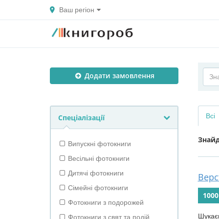
Ваш регіон
Додати замовлення
Всі
Спеціалізації
Знай
Випускні фотокниги
Весільні фотокниги
Дитячі фотокниги
Верс
Сімейні фотокниги
1000
Фотокниги з подорожей
Шукаєм
Фотокниги з свят та подій