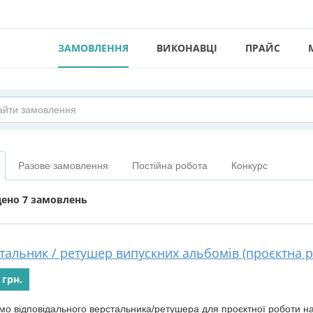
ЗАМОВЛЕННЯ
ВИКОНАВЦІ
ПРАЙС
Разове замовлення
Постійна робота
Конкурс
дено
7 замовлень
тальник / ретушер випускних альбомів (проєктна р
 грн.
о відповідального верстальника/ретушера для проєктної роботи на