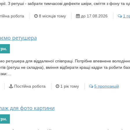
серії. З ретуші - забрати тимчасові дефекти шкіри, сміття з фону та од
тійна робота
8 місяців тому
до 17.08.2026
1 п
ємо ретушера
грн.
о ретушера для віддаленої співпраці. Потрібне впевнене володіння
тів (ретуш не складна), вміння відбирати кращі кадри та робити баз
зки:...
Постійна робота
1 рік тому
5 пропозицій
лаж для фото картини
грн.