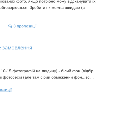
кованих фото, якщо потрібно можу відсканувати їх,
жі обговорюється. Зробити як можна швидше (в
3 пропозиції
е замовлення
о 10-15 фотографій на людину) - білий фон (відбір,
і фотосесій (але там сірий обмежений фон...всі...
озиції