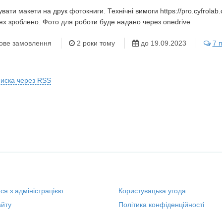
увати макети на друк фотокниги. Технічні вимоги https://pro.cyfrolab
ях зроблено. Фото для роботи буде надано через onedrive
ове замовлення
2 роки тому
до 19.09.2023
7 
писка через RSS
ися з адміністрацією
Користувацька угода
йту
Політика конфіденційності