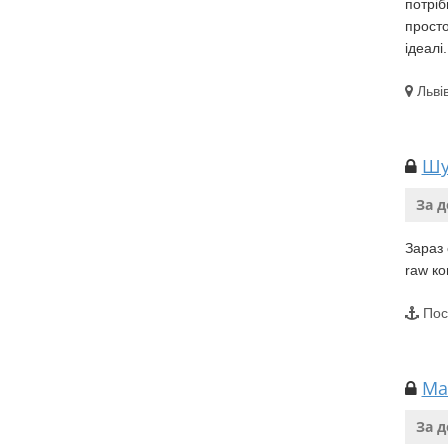
потріб
просто
ідеалі.
Льві
Шу
За 
Зараз 
raw ко
Пос
Ма
За 