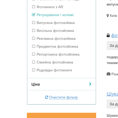
випуск
Фотокниги з AR
Ретушування / колажі
Київ
Випускна фотозоймка
Весільна фотозйомка
фо
Рекламна фотозоймка
За 
Предметна фотозйомка
Репортажна фотозйомка
подару
Сімейна фотозйомка
темами
Родовідні фотокниги
Раз
Ціна
Шука
Очистити фільтр
За 
Шукаєм