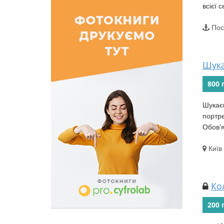
всієї 
Пос
Шука
800 
Шукаєм
портре
Обов’я
Київ
Ко
200 