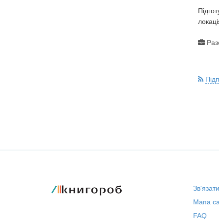
Підгот
локаці
Раз
Під
Зв'язат
Мапа са
FAQ